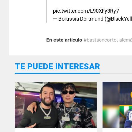
pic.twitter.com/L90XFy3Ry7
— Borussia Dortmund (@BlackYel
En este artículo
#bastaencorto
,
alem
TE PUEDE INTERESAR