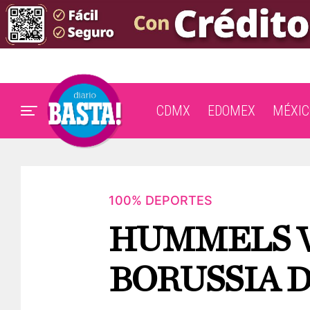
CDMX
EDOMEX
MÉXIC
100% DEPORTES
HUMMELS V
BORUSSIA