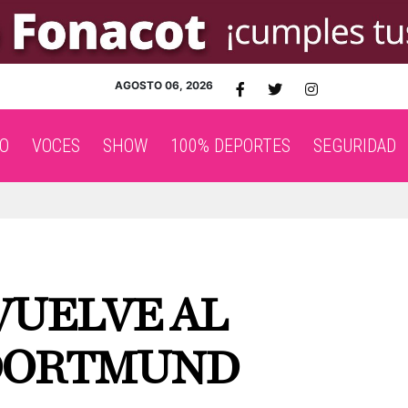
AGOSTO 06, 2026
O
VOCES
SHOW
100% DEPORTES
SEGURIDAD
UELVE AL
 DORTMUND