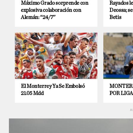
Máximo Grado sorprende con
Rayados le
explosiva colaboración con
Deossa; se
Alemán: “24/7”
Betis
El Monterrey Ya Se Embolsó
MONTERR
21.05 Mdd
POR LIG
A