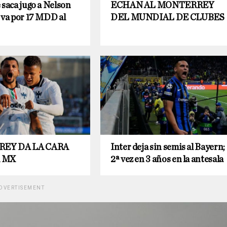
 saca jugo a Nelson
ECHAN AL MONTERREY
 va por 17 MDD al
DEL MUNDIAL DE CLUBES
EY DA LA CARA
Inter deja sin semis al Bayern;
A MX
2ª vez en 3 años en la antesala
DVERTISEMENT