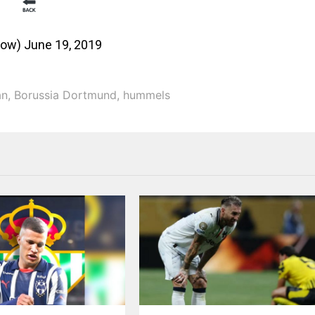
low)
June 19, 2019
án
,
Borussia Dortmund
,
hummels