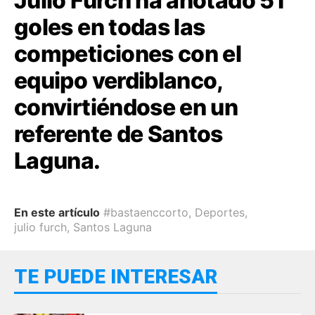
Julio Furch ha anotado 51
goles en todas las
competiciones con el
equipo verdiblanco,
convirtiéndose en un
referente de Santos
Laguna.
En este artículo
#bastaenccorto
,
Deportes
,
julio furch
,
Santos Laguna
TE PUEDE INTERESAR