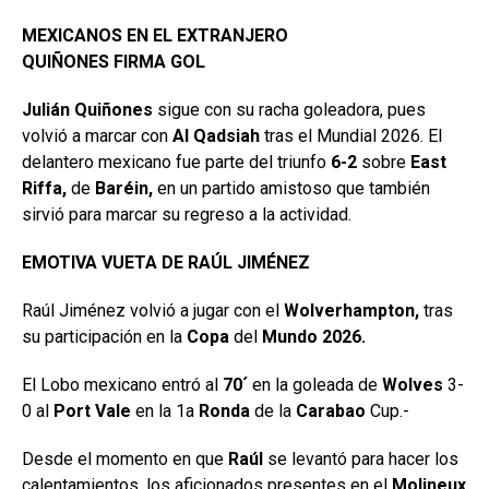
MEXICANOS EN EL EXTRANJERO
QUIÑONES FIRMA GOL
Julián Quiñones
sigue con su racha goleadora, pues
volvió a marcar con
Al Qadsiah
tras el Mundial 2026. El
delantero mexicano fue parte del triunfo
6-2
sobre
East
Riffa,
de
Baréin,
en un partido amistoso que también
sirvió para marcar su regreso a la actividad.
EMOTIVA VUETA DE RAÚL JIMÉNEZ
Raúl Jiménez volvió a jugar con el
Wolverhampton,
tras
su participación en la
Copa
del
Mundo 2026.
El Lobo mexicano entró al
70´
en la goleada de
Wolves
3-
0 al
Port Vale
en la 1a
Ronda
de la
Carabao
Cup.-
Desde el momento en que
Raúl
se levantó para hacer los
calentamientos, los aficionados presentes en el
Molineux