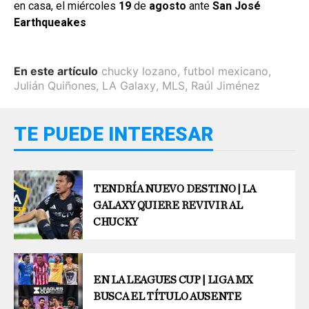
en casa, el miércoles
19
de
agosto
ante
San José
Earthqueakes
En este artículo
chucky lozano
,
futbol mexicano
,
Julián Quiñones
,
LA Galaxy
,
MLS
,
Raúl Jiménez
TE PUEDE INTERESAR
TENDRÍA NUEVO DESTINO | LA
GALAXY QUIERE REVIVIR AL
CHUCKY
EN LA LEAGUES CUP | LIGA MX
BUSCA EL TÍTULO AUSENTE