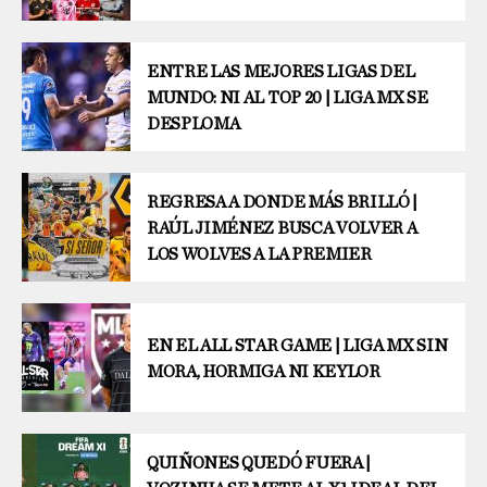
ENTRE LAS MEJORES LIGAS DEL
MUNDO: NI AL TOP 20 | LIGA MX SE
DESPLOMA
REGRESA A DONDE MÁS BRILLÓ |
RAÚL JIMÉNEZ BUSCA VOLVER A
LOS WOLVES A LA PREMIER
EN EL ALL STAR GAME | LIGA MX SIN
MORA, HORMIGA NI KEYLOR
QUIÑONES QUEDÓ FUERA |