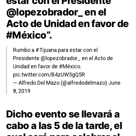
estar con el Presidente
@
lopezobrador_
en el
Acto de Unidad en favor de
#
México
“.
Rumbo a
#Tijuana
para estar con el
Presidente
@lopezobrador_
en el Acto de
Unidad en favor de
#México
.
pic.twitter.com/B4zUW5gQ5R
— Alfredo Del Mazo (@alfredodelmazo)
June
8, 2019
Dicho evento se llevará a
cabo a las 5 de la tarde, el