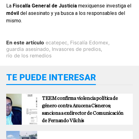
La
Fiscalía General de Justicia
mexiquense investiga el
móvil
del asesinato y ya busca a los responsables del
mismo.
En este artículo
ecatepec
,
Fiscalía Edomex
,
guardia asesinado
,
Invasores de predios
,
río de los remedios
TE PUEDE INTERESAR
TEEM confirma violencia política de
género contra Azucena Cisneros;
sanciona a exdirector de Comunicación
de Fernando Vilchis