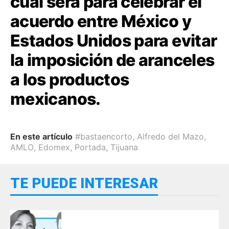
cual será para celebrar el
acuerdo entre México y
Estados Unidos para evitar
la imposición de aranceles
a los productos
mexicanos.
En este artículo
#bastaencorto
,
Alfredo del Mazo
,
AMLO
,
Edomex
,
Portada
,
Tijuana
TE PUEDE INTERESAR