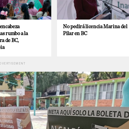
encabeza
No pedirá licencia Marina del
as rumbo a la
Pilar en BC
ra de BC,
ia
DVERTISEMENT