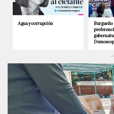
Agua y corrupción
Burgueño 
preferenci
gubernatu
Demoscop
A