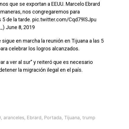
nos que se exportan a EEUU. Marcelo Ebrard
das maneras, nos congregaremos para
 5 de la tarde.
pic.twitter.com/Cqd79lSJpu
r_)
June 8, 2019
sigue en marcha la reunión en Tijuana a las 5
para celebrar los logros alcanzados.
 a ver al sur” y reiteró que es necesario
etener la migración ilegal en el país.
O
,
aranceles
,
Ebrard
,
Portada
,
Tijuana
,
trump