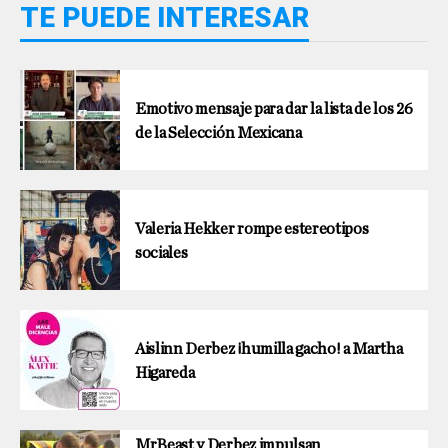
TE PUEDE INTERESAR
Emotivo mensaje para dar la lista de los 26
de la Selección Mexicana
Valeria Hekker rompe estereotipos
sociales
Aislinn Derbez ¡humilla gacho! a Martha
Higareda
MrBeast y Derbez impulsan