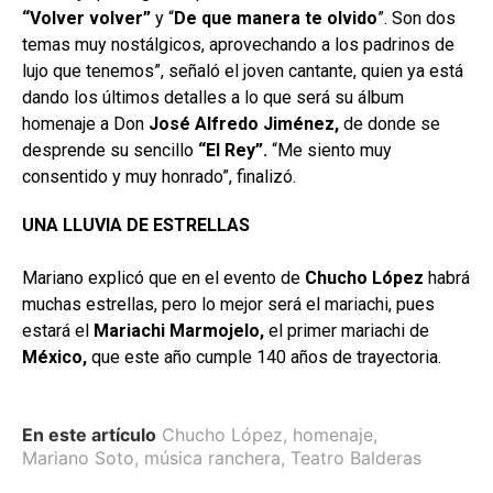
“Volver volver”
y “
De que manera te olvido
”. Son dos
temas muy nostálgicos, aprovechando a los padrinos de
lujo que tenemos”, señaló el joven cantante, quien ya está
dando los últimos detalles a lo que será su álbum
homenaje a Don
José Alfredo Jiménez,
de donde se
desprende su sencillo
“El
Rey”.
“Me siento muy
consentido y muy honrado”, finalizó.
UNA LLUVIA DE ESTRELLAS
Mariano explicó que en el evento de
Chucho López
habrá
muchas estrellas, pero lo mejor será el mariachi, pues
estará el
Mariachi Marmojelo,
el primer mariachi de
México,
que este año cumple 140 años de trayectoria.
En este artículo
Chucho López
,
homenaje
,
Mariano Soto
,
música ranchera
,
Teatro Balderas