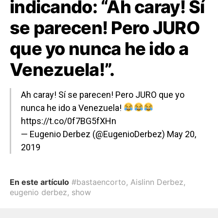
indicando: “Ah caray! Sí
se parecen! Pero JURO
que yo nunca he ido a
Venezuela!”.
Ah caray! Sí se parecen! Pero JURO que yo
nunca he ido a Venezuela!
https://t.co/0f7BG5fXHn
— Eugenio Derbez (@EugenioDerbez)
May 20,
2019
En este artículo
#bastaencorto
,
Aislinn Derbez
,
eugenio derbez
,
show