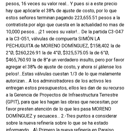
pesos, 16 veces su valor real… Y pues si a este precio
hay que aplicarle el 38% de ajuste de costo, por lo que
estos señores terminan pagando 223,655.51 pesos a la
contratista por algo que cuesta en la actualidad no mas de
10,000 pesos… ¡21 veces su valor!… De la partida C3-047
a la C3-051, válvulas de compuerta SIMÓN LA
PECHUGUITA de MORENO DOMÍNGUEZ, $158,402 la de
2”Ø, $260,226.91 la de 4”Ø, $325,575.05 la de 6”Ø,
$465,760.93 la de 8”ø un verdadero insulto, pero por favor
agregar el 38% de ajuste de costo, y ahora sí ¡jálense los
pelos!…Estas válvulas cuestan 1/3 de lo que malamente
autorizan… A los administradores de los activos les
entregan estos presupuestos, ellos les dan de su recurso
a la Gerencia de Proyectos de Infraestructura Terrestre
(GPIT), para que les hagan las obras que necesitan, por
favor presten atención de lo que les pasa MORENO
DOMÍNGUEZ y secuaces… 2.-Tres puntos a considerar
sobre la nueva refinería sobre lo que se ha estado
informando… A) Primero la nueva refinería en Paraíso