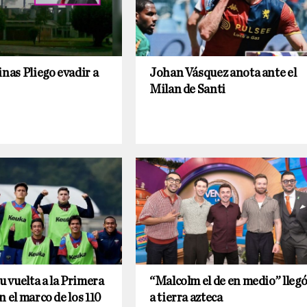
inas Pliego evadir a
Johan Vásquez anota ante el
Milan de Santi
u vuelta a la Primera
“Malcolm el de en medio” lleg
n el marco de los 110
a tierra azteca