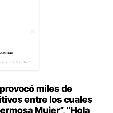
idatulum
) el
13 de Mar de 2019 a las 7:25 PDT
 provocó miles de
tivos entre los cuales
ermosa Mujer”, “Hola