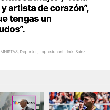
y artista de corazón”,
e tengas un
udos”.
MNISTAS
,
Deportes
,
Impresionanti
,
Inés Sainz
,