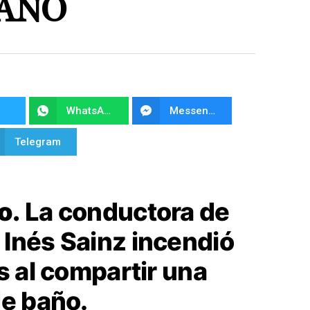
BAÑO
WhatsApp
Messenger
Telegram
o.
La conductora de
Inés Sainz incendió
s al compartir una
de baño.