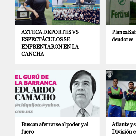
AZTECA DEPORTES VS
Planea Sal
ESPECTÁCULOS SE
deudores
ENFRENTARON EN LA
CANCHA
Buscan aferrarse al poder y al
Atlante y s
fuero
División e