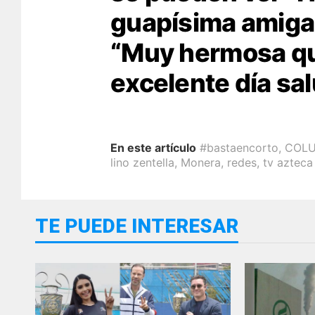
guapísima amiga 
“Muy hermosa qu
excelente día sal
En este artículo
#bastaencorto
,
COLU
lino zentella
,
Monera
,
redes
,
tv azteca
TE PUEDE INTERESAR