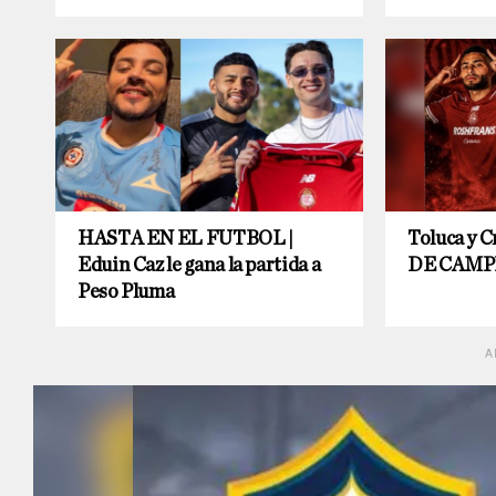
HASTA EN EL FUTBOL |
Toluca y 
Eduin Caz le gana la partida a
DE CAMP
Peso Pluma
A