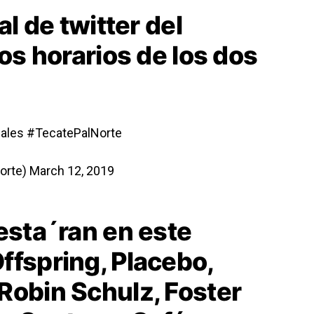
al de twitter del
los horarios de los dos
iales
#TecatePalNorte
orte)
March 12, 2019
esta´ran en este
ffspring, Placebo,
Robin Schulz, Foster