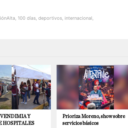
iónAlta
,
100 días
,
deportivos
,
internacional
,
 VENDIMIA Y
Prioriza Moreno, show sobre
E HOSPITALES
servicios básicos