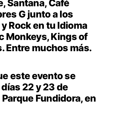
, Santana, Café
res G junto a los
 y Rock en tu Idioma
tic Monkeys, Kings of
s. Entre muchos más.
e este evento se
s días 22 y 23 de
 Parque Fundidora, en