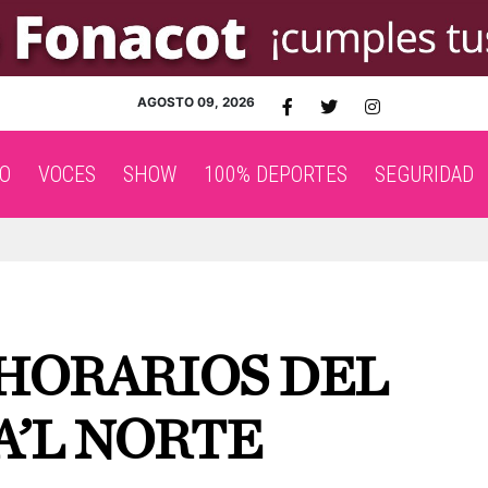
AGOSTO 09, 2026
O
VOCES
SHOW
100% DEPORTES
SEGURIDAD
HORARIOS DEL
A’L NORTE