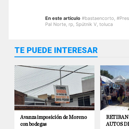
En este artículo
#bastaencorto
,
#Pres
Pal Norte
,
rp
,
Spútnik V
,
toluca
TE PUEDE INTERESAR
Avanza imposición de Moreno
RETIRAN
con bodegas
AUTOS D