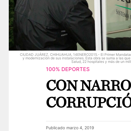
CIUDAD JUÁREZ, CHIHUAHUA, 14ENERO2015.- El Primer Mandatario, En
y modernización de sus instalaciones. Esta obra se suma a las qu
Salud, 22 hospitales y más de un 
100% DEPORTES
CON NARRO 
CORRUPCIÓ
Publicado
marzo 4, 2019