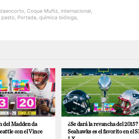
staencorto
,
Coque Muñiz
,
internacional
,
,
pasto
,
Portada
,
química bióloga
,
n del Madden da
¿Se dará la revancha del 2015?
eattle con el Vince
Seahawks es el favorito en el 