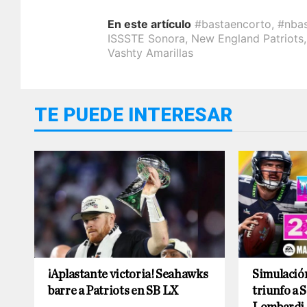
En este artículo
#bastaencorto
,
#nba
ISSSTE Sonora
,
New England Patriots
Vashty Amarillas
TE PUEDE INTERESAR
¡Aplastante victoria! Seahawks
Simulació
barre a Patriots en SB LX
triunfo a S