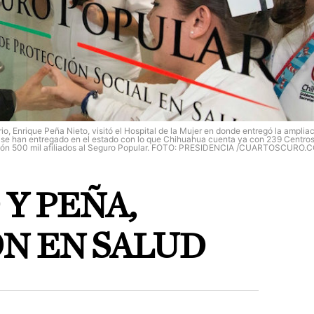
rique Peña Nieto, visitó el Hospital de la Mujer en donde entregó la amplia
e se han entregado en el estado con lo que Chihuahua cuenta ya con 239 Centro
millón 500 mil afiliados al Seguro Popular. FOTO: PRESIDENCIA /CUARTOSCURO.
Y PEÑA,
N EN SALUD