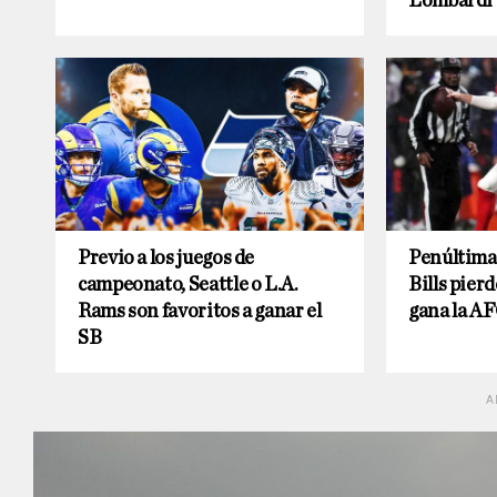
Lombardi
Previo a los juegos de
Penúltima
campeonato, Seattle o L.A.
Bills pierd
Rams son favoritos a ganar el
gana la AF
SB
A