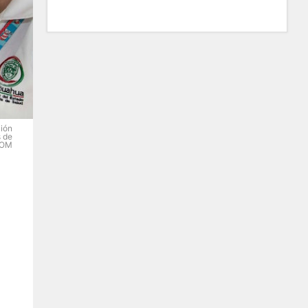
ción
s de
COM