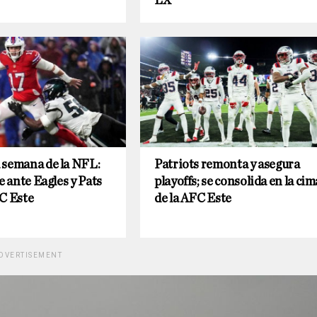
LX
 semana de la NFL:
Patriots remonta y asegura
e ante Eagles y Pats
playoffs; se consolida en la cim
C Este
de la AFC Este
DVERTISEMENT