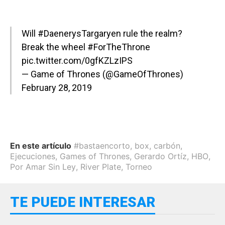
Will
#DaenerysTargaryen
rule the realm?
Break the wheel
#ForTheThrone
pic.twitter.com/0gfKZLzIPS
— Game of Thrones (@GameOfThrones)
February 28, 2019
En este artículo
#bastaencorto
,
box
,
carbón
,
Ejecuciones
,
Games of Thrones
,
Gerardo Ortíz
,
HBO
,
Por Amar Sin Ley
,
River Plate
,
Torneo
TE PUEDE INTERESAR