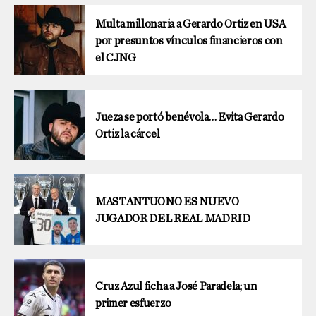
Multa millonaria a Gerardo Ortiz en USA
por presuntos vínculos financieros con
el CJNG
Jueza se portó benévola… Evita Gerardo
Ortiz la cárcel
MASTANTUONO ES NUEVO
JUGADOR DEL REAL MADRID
Cruz Azul ficha a José Paradela; un
primer esfuerzo