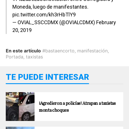
Moneda, luego de manifestantes.
pic.twitter.com/kh3rHbTlY9
— OVIAL_SSCCDMX (@OVIALCDMX)
February
20, 2019
En este artículo
#bastaencorto
,
manifestación
,
Portada
,
taxistas
TE PUEDE INTERESAR
¡Agredieron a policías! Atrapan a taxistas
monta choques