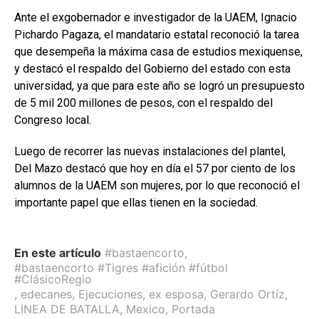
Ante el exgobernador e investigador de la UAEM, Ignacio
Pichardo Pagaza, el mandatario estatal reconoció la tarea
que desempeña la máxima casa de estudios mexiquense,
y destacó el respaldo del Gobierno del estado con esta
universidad, ya que para este año se logró un presupuesto
de 5 mil 200 millones de pesos, con el respaldo del
Congreso local.
Luego de recorrer las nuevas instalaciones del plantel,
Del Mazo destacó que hoy en día el 57 por ciento de los
alumnos de la UAEM son mujeres, por lo que reconoció el
importante papel que ellas tienen en la sociedad.
En este artículo
#bastaencorto
,
#bastaencorto #Tigres #afición #fútbol
#ClásicoRegio
,
edecanes
,
Ejecuciones
,
ex esposa
,
Gerardo Ortíz
,
LINEA DE BATALLA
,
Mexico
,
Portada