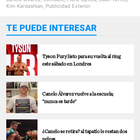
Kim Kardashian
,
Publicidad Exterior
TE PUEDE INTERESAR
Tyson Fury listo para su vuelta al ring
este sábado en Londres
Canelo Álvarez vuelve a la escuela;
“nunca es tarde”
¿Canelo se retira? al tapatío le restan dos
peleas