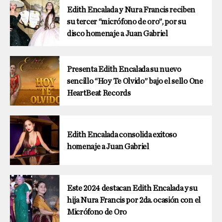
Edith Encalada y Nura Francis reciben
su tercer “micrófono de oro”, por su
disco homenaje a Juan Gabriel
Presenta Edith Encalada su nuevo
sencillo “Hoy Te Olvido” bajo el sello One
HeartBeat Records
Edith Encalada consolida exitoso
homenaje a Juan Gabriel
Este 2024 destacan Edith Encalada y su
hija Nura Francis por 2da. ocasión con el
Micrófono de Oro