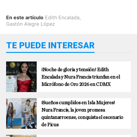
En este artículo
Edith Encalada
,
Gastón Alegre López
TE PUEDE INTERESAR
¡Noche de gloria y tensión! Edith
Encalada y Nura Francis triunfan en el
Micrófono de Oro 2026 en CDMX
¡Sueños cumplidos en Isla Mujeres!
Nura Francis, la joven promesa
quintanarroense, conquista el escenario
de Picus