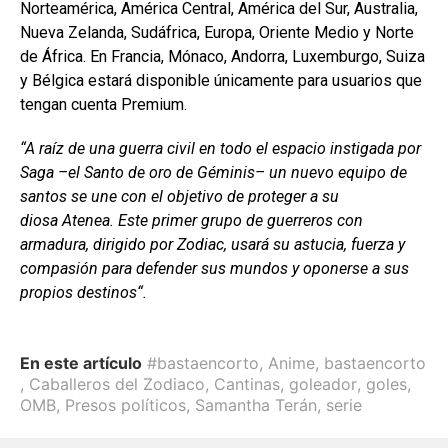
Norteamérica, América Central, América del Sur, Australia,
Nueva Zelanda, Sudáfrica, Europa, Oriente Medio y Norte
de África. En Francia, Mónaco, Andorra, Luxemburgo, Suiza
y Bélgica estará disponible únicamente para usuarios que
tengan cuenta Premium.
“
A raíz de una guerra civil en todo el espacio instigada por
Saga
–el Santo de oro de Géminis– un nuevo equipo de
santos
se une con el objetivo de proteger a su
diosa
Atenea
. Este primer grupo de guerreros con
armadura, dirigido por
Zodiac
, usará su astucia, fuerza y
compasión para defender sus mundos y oponerse a sus
propios destinos
“.
En este artículo
#bastaencorto
,
Anime
,
bastaencorto
,
Caballeros del Zodiaco
,
Cantinas
,
goleador
,
goles
,
OMB
,
Presos políticos
,
Samantha Terán
,
serie