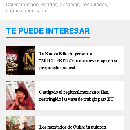
Coleccionando Heridas
,
desamor
,
Los Aliados
,
regional mexicano
TE PUEDE INTERESAR
La Nueva Edición presenta
“MULTIESTILO”, una nueva etapa en su
propuesta musical
Castigado el regional mexicano: Han
restringido las visas de trabajo para EU
Los mentados de Culiacán quieren