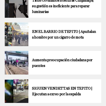
Tiene Orvañanos a oscuras Cuajimalpa;
su gestión es ineficiente para reparar
luminarias
EN EL BARRIO DE TEPITO | Apuñalan
a hombre por un cigarro de mota
Aumenta preocupación ciudadana por
puentes
SIGUEN VENDETTAS EN TEPITO |
Ejecutan a exreo por la espalda