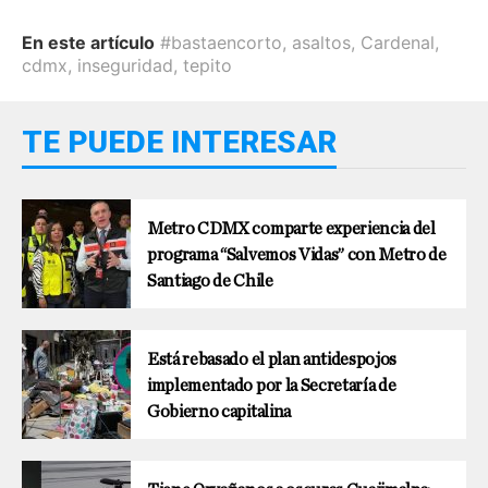
En este artículo
#bastaencorto
,
asaltos
,
Cardenal
,
cdmx
,
inseguridad
,
tepito
TE PUEDE INTERESAR
Metro CDMX comparte experiencia del
programa “Salvemos Vidas” con Metro de
Santiago de Chile
Está rebasado el plan antidespojos
implementado por la Secretaría de
Gobierno capitalina