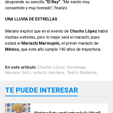
desprende su sencillo
“El
Rey”.
“Me siento muy
consentido y muy honrado”, finalizó.
UNA LLUVIA DE ESTRELLAS
Mariano explicó que en el evento de
Chucho López
habrá
muchas estrellas, pero lo mejor será el mariachi, pues
estará el
Mariachi Marmojelo,
el primer mariachi de
México,
que este año cumple 140 años de trayectoria.
En este artículo
Chucho López
,
homenaje
,
Mariano Soto
,
música ranchera
,
Teatro Balderas
TE PUEDE INTERESAR