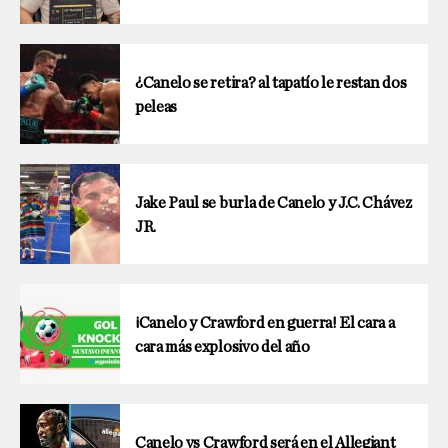
¿Canelo se retira? al tapatío le restan dos
peleas
Jake Paul se burla de Canelo y J.C. Chávez
JR.
¡Canelo y Crawford en guerra! El cara a
cara más explosivo del año
Canelo vs Crawford será en el Allegiant