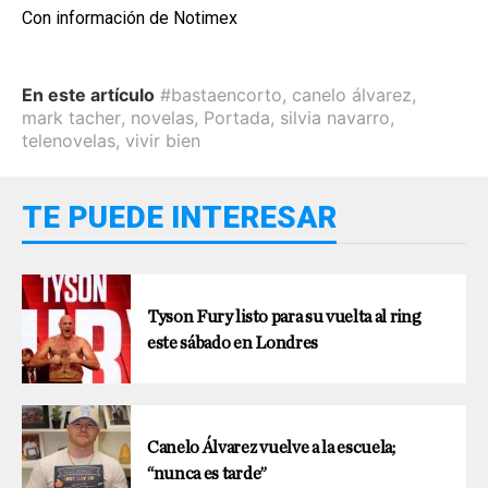
Con información de Notimex
En este artículo
#bastaencorto
,
canelo álvarez
,
mark tacher
,
novelas
,
Portada
,
silvia navarro
,
telenovelas
,
vivir bien
TE PUEDE INTERESAR
Tyson Fury listo para su vuelta al ring
este sábado en Londres
Canelo Álvarez vuelve a la escuela;
“nunca es tarde”