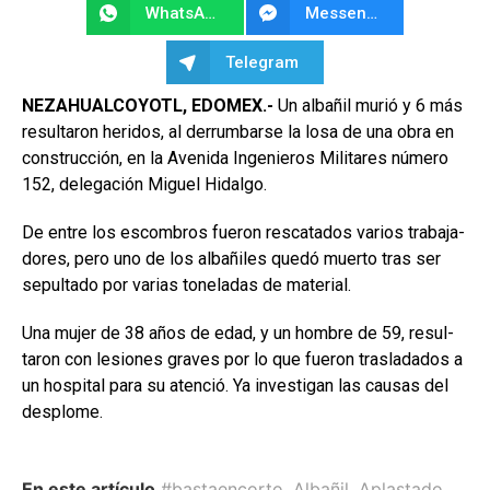
WhatsApp
Messenger
Telegram
NEZAHUALCOYOTL, EDO­MEX.-
Un albañil murió y 6 más
resultaron heridos, al derrumbarse la losa de una obra en
construcción, en la Avenida In­genieros Militares número
152, delegación Miguel Hidalgo.
De entre los escombros fue­ron rescatados varios trabaja­
dores, pero uno de los albañiles quedó muerto tras ser
sepultado por varias toneladas de material.
Una mujer de 38 años de edad, y un hombre de 59, resul­
taron con lesiones graves por lo que fueron trasladados a
un hos­pital para su atenció. Ya investi­gan las causas del
desplome.
En este artículo
#bastaencorto
,
Albañil
,
Aplastado
,