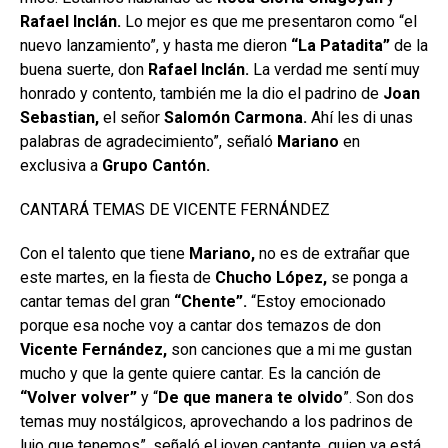
Rafael Inclán.
Lo mejor es que me presentaron como “el
nuevo lanzamiento”, y hasta me dieron
“La Patadita”
de la
buena suerte, don
Rafael
Inclán.
La verdad me sentí muy
honrado y contento, también me la dio el padrino de
Joan
Sebastian,
el señor
Salomón Carmona.
Ahí les di unas
palabras de agradecimiento”, señaló
Mariano
en
exclusiva a
Grupo
Cantón.
CANTARÁ TEMAS DE VICENTE FERNÁNDEZ
Con el talento que tiene
Mariano,
no es de extrañar que
este martes, en la fiesta de
Chucho López,
se ponga a
cantar temas del gran
“Chente”.
“Estoy emocionado
porque esa noche voy a cantar dos temazos de don
Vicente Fernández,
son canciones que a mi me gustan
mucho y que la gente quiere cantar. Es la canción de
“Volver volver”
y “
De que manera te olvido
”. Son dos
temas muy nostálgicos, aprovechando a los padrinos de
lujo que tenemos”, señaló el joven cantante, quien ya está