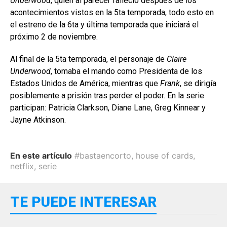
Underwood
, quien al parecer falleció después de los
acontecimientos vistos en la 5ta temporada, todo esto en
el estreno de la 6ta y última temporada que iniciará el
próximo 2 de noviembre.
Al final de la 5ta temporada, el per­sonaje de
Claire
Underwood
, tomaba el mando como Presidenta de los
Esta­dos Unidos de América, mientras que
Frank
, se dirigía
posiblemente a prisión tras perder el poder. En la serie
parti­cipan: Patricia Clarkson, Diane Lane, Greg Kinnear y
Jayne Atkinson.
En este artículo
#bastaencorto
,
house of cards
,
netflix
,
serie
TE PUEDE INTERESAR