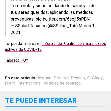
Toma nota y sigue cuidando tu salud y la de
tus seres queridos, aplicando las medidas
preventivas.
pic.twitter.com/6exji5sPBN
— SSalud Tabasco (@SSalud_Tab)
March 1,
2021
Te puede interesar:
Zonas de Centro con más casos
activos de COVID-19
Tabasco HOY
En este artículo
destuno
,
Director Técnico
,
El Cindy
,
Fuero
,
internacional
,
noticias de tabasco
TE PUEDE INTERESAR