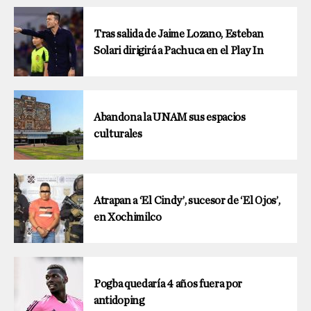
Tras salida de Jaime Lozano, Esteban
Solari dirigirá a Pachuca en el Play In
Abandona la UNAM sus espacios
culturales
Atrapan a ‘El Cindy’, sucesor de ‘El Ojos’,
en Xochimilco
Pogba quedaría 4 años fuera por
antidoping