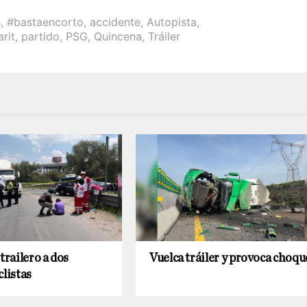
s
,
#bastaencorto
,
accidente
,
Autopista
,
rit
,
partido
,
PSG
,
Quincena
,
Tráiler
trailero a dos
Vuelca tráiler y provoca choqu
clistas