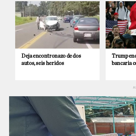
Deja encontronazo de dos
Trump end
autos, seis heridos
bancaria 
A