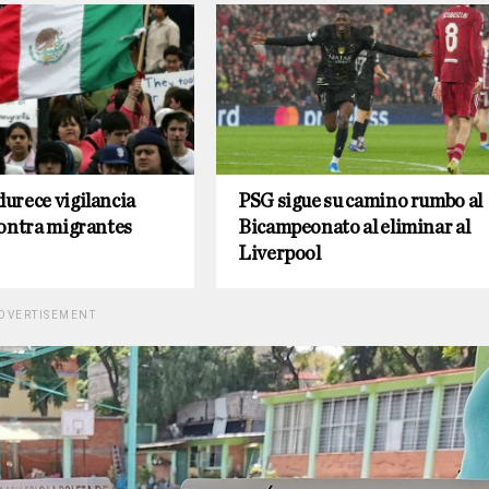
urece vigilancia
PSG sigue su camino rumbo al
contra migrantes
Bicampeonato al eliminar al
Liverpool
DVERTISEMENT