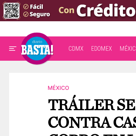
CDMX
EDOMEX
MÉXIC
MÉXICO
TRÁILER S
CONTRA CA