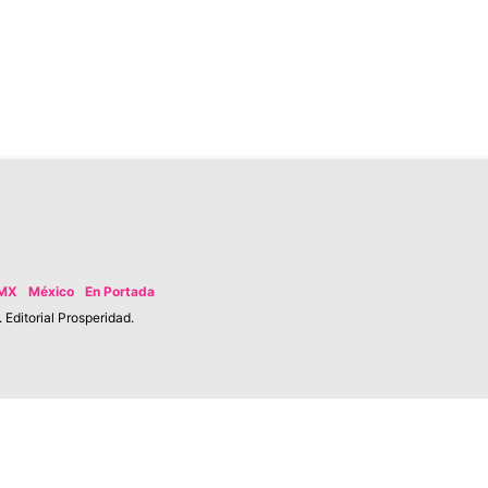
MX
México
En Portada
Editorial Prosperidad.