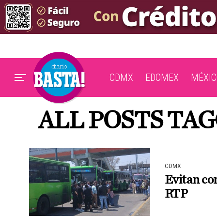
CDMX
EDOMEX
MÉXIC
ALL POSTS TAG
CDMX
Evitan con
RTP