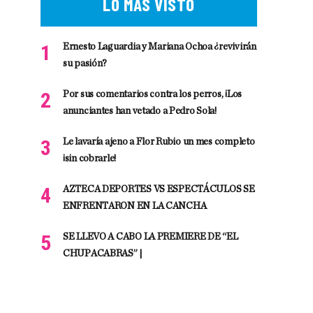
LO MÁS VISTO
Ernesto Laguardia y Mariana Ochoa ¿revivirán
su pasión?
Por sus comentarios contra los perros, ¡Los
anunciantes han vetado a Pedro Sola!
Le lavaría ajeno a Flor Rubio un mes completo
¡sin cobrarle!
AZTECA DEPORTES VS ESPECTÁCULOS SE
ENFRENTARON EN LA CANCHA
SE LLEVO A CABO LA PREMIERE DE “EL
CHUPACABRAS” |