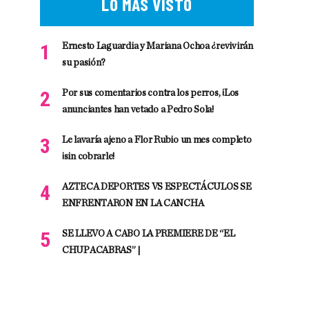
LO MÁS VISTO
Ernesto Laguardia y Mariana Ochoa ¿revivirán
su pasión?
Por sus comentarios contra los perros, ¡Los
anunciantes han vetado a Pedro Sola!
Le lavaría ajeno a Flor Rubio un mes completo
¡sin cobrarle!
AZTECA DEPORTES VS ESPECTÁCULOS SE
ENFRENTARON EN LA CANCHA
SE LLEVO A CABO LA PREMIERE DE “EL
CHUPACABRAS” |