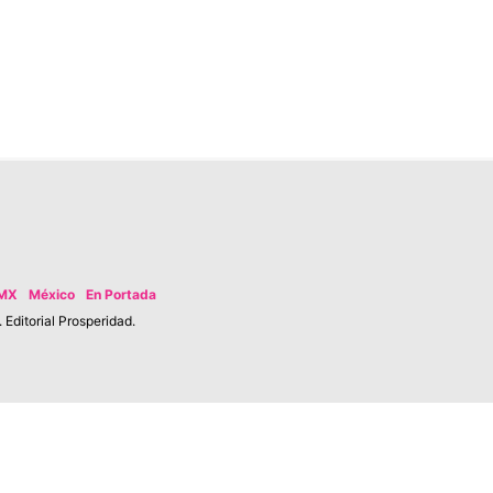
MX
México
En Portada
Editorial Prosperidad.