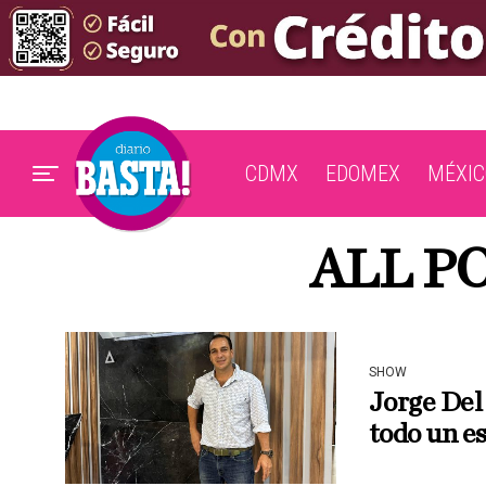
CDMX
EDOMEX
MÉXIC
ALL P
SHOW
Jorge Del 
todo un e