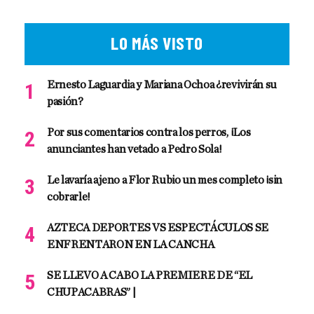
LO MÁS VISTO
Ernesto Laguardia y Mariana Ochoa ¿revivirán su
pasión?
Por sus comentarios contra los perros, ¡Los
anunciantes han vetado a Pedro Sola!
Le lavaría ajeno a Flor Rubio un mes completo ¡sin
cobrarle!
AZTECA DEPORTES VS ESPECTÁCULOS SE
ENFRENTARON EN LA CANCHA
SE LLEVO A CABO LA PREMIERE DE “EL
CHUPACABRAS” |