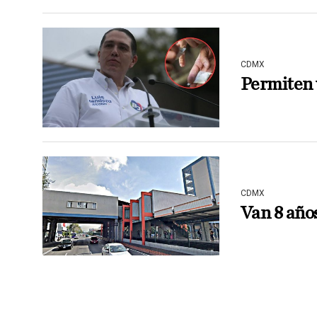
CDMX
Permiten 
CDMX
Van 8 años