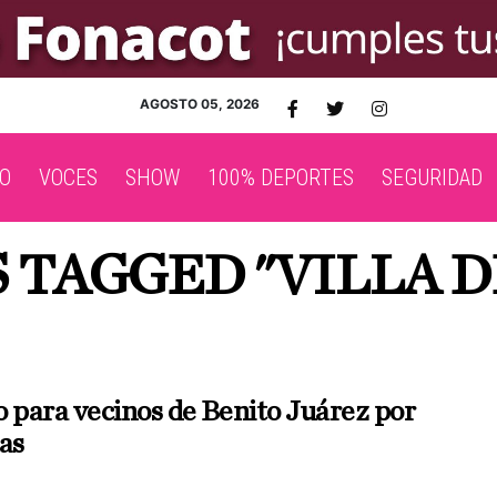
AGOSTO 05, 2026
O
VOCES
SHOW
100% DEPORTES
SEGURIDAD
S TAGGED "VILLA D
o para vecinos de Benito Juárez por
gas