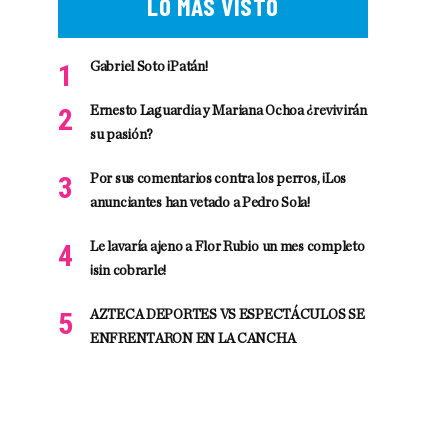
LO MÁS VISTO
Gabriel Soto ¡Patán!
Ernesto Laguardia y Mariana Ochoa ¿revivirán
su pasión?
Por sus comentarios contra los perros, ¡Los
anunciantes han vetado a Pedro Sola!
Le lavaría ajeno a Flor Rubio un mes completo
¡sin cobrarle!
AZTECA DEPORTES VS ESPECTÁCULOS SE
ENFRENTARON EN LA CANCHA