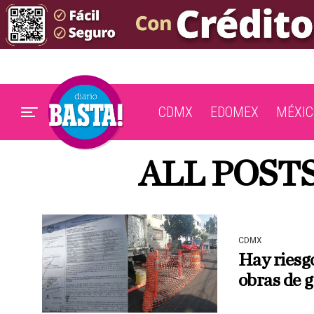
CDMX
EDOMEX
MÉXIC
ALL POST
CDMX
Hay riesg
obras de 