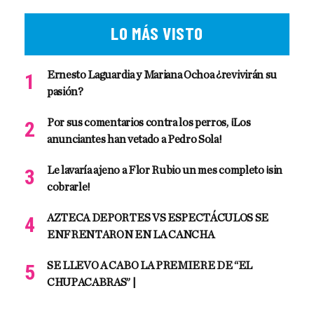
LO MÁS VISTO
Ernesto Laguardia y Mariana Ochoa ¿revivirán su
pasión?
Por sus comentarios contra los perros, ¡Los
anunciantes han vetado a Pedro Sola!
Le lavaría ajeno a Flor Rubio un mes completo ¡sin
cobrarle!
AZTECA DEPORTES VS ESPECTÁCULOS SE
ENFRENTARON EN LA CANCHA
SE LLEVO A CABO LA PREMIERE DE “EL
CHUPACABRAS” |