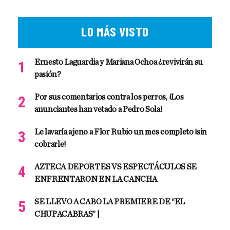
LO MÁS VISTO
Ernesto Laguardia y Mariana Ochoa ¿revivirán su
pasión?
Por sus comentarios contra los perros, ¡Los
anunciantes han vetado a Pedro Sola!
Le lavaría ajeno a Flor Rubio un mes completo ¡sin
cobrarle!
AZTECA DEPORTES VS ESPECTÁCULOS SE
ENFRENTARON EN LA CANCHA
SE LLEVO A CABO LA PREMIERE DE “EL
CHUPACABRAS” |