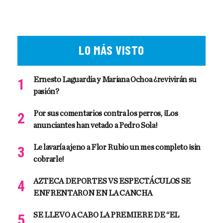
LO MÁS VISTO
Ernesto Laguardia y Mariana Ochoa ¿revivirán su
pasión?
Por sus comentarios contra los perros, ¡Los
anunciantes han vetado a Pedro Sola!
Le lavaría ajeno a Flor Rubio un mes completo ¡sin
cobrarle!
AZTECA DEPORTES VS ESPECTÁCULOS SE
ENFRENTARON EN LA CANCHA
SE LLEVO A CABO LA PREMIERE DE “EL