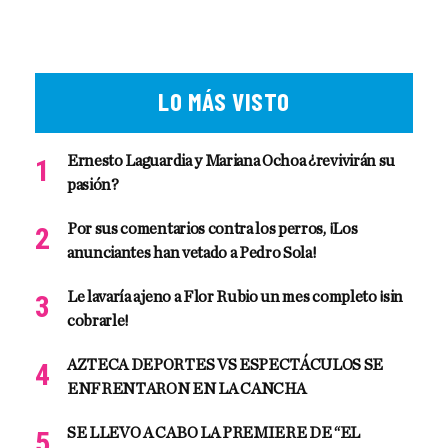
LO MÁS VISTO
Ernesto Laguardia y Mariana Ochoa ¿revivirán su
pasión?
Por sus comentarios contra los perros, ¡Los
anunciantes han vetado a Pedro Sola!
Le lavaría ajeno a Flor Rubio un mes completo ¡sin
cobrarle!
AZTECA DEPORTES VS ESPECTÁCULOS SE
ENFRENTARON EN LA CANCHA
SE LLEVO A CABO LA PREMIERE DE “EL