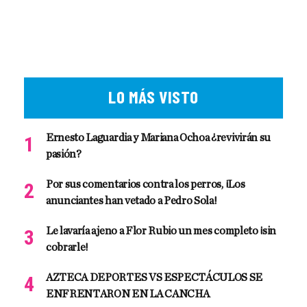
LO MÁS VISTO
Ernesto Laguardia y Mariana Ochoa ¿revivirán su
pasión?
Por sus comentarios contra los perros, ¡Los
anunciantes han vetado a Pedro Sola!
Le lavaría ajeno a Flor Rubio un mes completo ¡sin
cobrarle!
AZTECA DEPORTES VS ESPECTÁCULOS SE
ENFRENTARON EN LA CANCHA