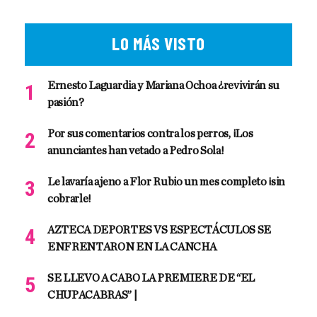
LO MÁS VISTO
Ernesto Laguardia y Mariana Ochoa ¿revivirán su
pasión?
Por sus comentarios contra los perros, ¡Los
anunciantes han vetado a Pedro Sola!
Le lavaría ajeno a Flor Rubio un mes completo ¡sin
cobrarle!
AZTECA DEPORTES VS ESPECTÁCULOS SE
ENFRENTARON EN LA CANCHA
SE LLEVO A CABO LA PREMIERE DE “EL
CHUPACABRAS” |