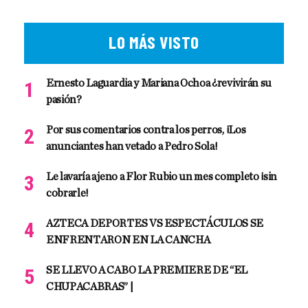
LO MÁS VISTO
Ernesto Laguardia y Mariana Ochoa ¿revivirán su
pasión?
Por sus comentarios contra los perros, ¡Los
anunciantes han vetado a Pedro Sola!
Le lavaría ajeno a Flor Rubio un mes completo ¡sin
cobrarle!
AZTECA DEPORTES VS ESPECTÁCULOS SE
ENFRENTARON EN LA CANCHA
SE LLEVO A CABO LA PREMIERE DE “EL
CHUPACABRAS” |