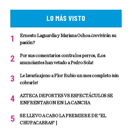
LO MÁS VISTO
Ernesto Laguardia y Mariana Ochoa ¿revivirán su
pasión?
Por sus comentarios contra los perros, ¡Los
anunciantes han vetado a Pedro Sola!
Le lavaría ajeno a Flor Rubio un mes completo ¡sin
cobrarle!
AZTECA DEPORTES VS ESPECTÁCULOS SE
ENFRENTARON EN LA CANCHA
SE LLEVO A CABO LA PREMIERE DE “EL
CHUPACABRAS” |