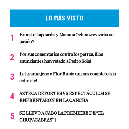
LO MÁS VISTO
Ernesto Laguardia y Mariana Ochoa ¿revivirán su
pasión?
Por sus comentarios contra los perros, ¡Los
anunciantes han vetado a Pedro Sola!
Le lavaría ajeno a Flor Rubio un mes completo ¡sin
cobrarle!
AZTECA DEPORTES VS ESPECTÁCULOS SE
ENFRENTARON EN LA CANCHA
SE LLEVO A CABO LA PREMIERE DE “EL
CHUPACABRAS” |