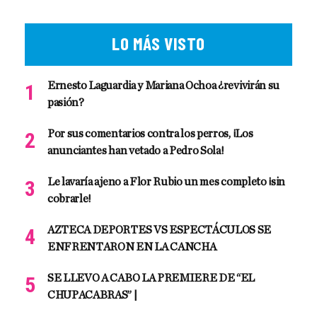
LO MÁS VISTO
Ernesto Laguardia y Mariana Ochoa ¿revivirán su
pasión?
Por sus comentarios contra los perros, ¡Los
anunciantes han vetado a Pedro Sola!
Le lavaría ajeno a Flor Rubio un mes completo ¡sin
cobrarle!
AZTECA DEPORTES VS ESPECTÁCULOS SE
ENFRENTARON EN LA CANCHA
SE LLEVO A CABO LA PREMIERE DE “EL
CHUPACABRAS” |