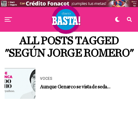
ALL POSTS TAGGED
"SEGÚN JORGE ROMERO"
VOCES
Aunque Genarco se vista de seda…