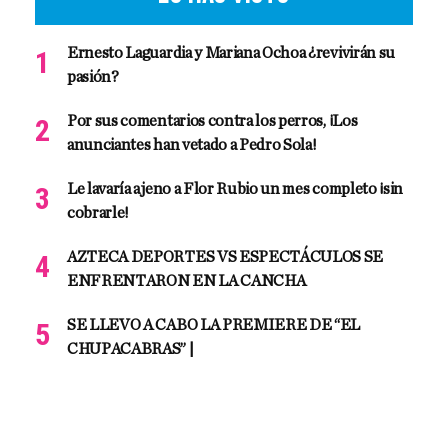
Ernesto Laguardia y Mariana Ochoa ¿revivirán su
pasión?
Por sus comentarios contra los perros, ¡Los
anunciantes han vetado a Pedro Sola!
Le lavaría ajeno a Flor Rubio un mes completo ¡sin
cobrarle!
AZTECA DEPORTES VS ESPECTÁCULOS SE
ENFRENTARON EN LA CANCHA
SE LLEVO A CABO LA PREMIERE DE “EL
CHUPACABRAS” |