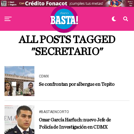
ALL POSTS TAGGED
"SECRETARIO"
CDMX
Se confrontan por albergue en Tepito
#BASTAENCORTO
Omar García Harfuch: nuevo Jefe de
Policía de Investigación en CDMX