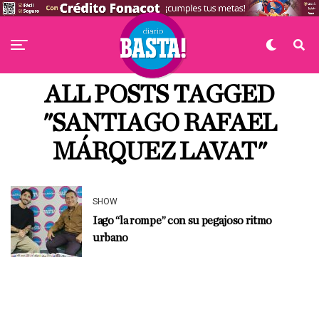
ALL POSTS TAGGED
"SANTIAGO RAFAEL
MÁRQUEZ LAVAT"
SHOW
Iago “la rompe” con su pegajoso ritmo
urbano