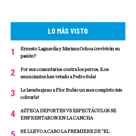
LO MÁS VISTO
Ernesto Laguardia y Mariana Ochoa ¿revivirán su
pasión?
Por sus comentarios contra los perros, ¡Los
anunciantes han vetado a Pedro Sola!
Le lavaría ajeno a Flor Rubio un mes completo ¡sin
cobrarle!
AZTECA DEPORTES VS ESPECTÁCULOS SE
ENFRENTARON EN LA CANCHA
SE LLEVO A CABO LA PREMIERE DE “EL