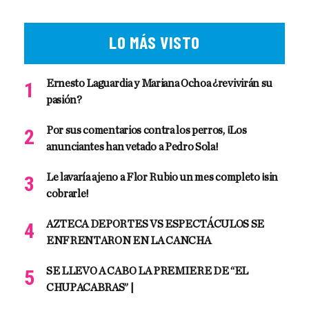
LO MÁS VISTO
Ernesto Laguardia y Mariana Ochoa ¿revivirán su
pasión?
Por sus comentarios contra los perros, ¡Los
anunciantes han vetado a Pedro Sola!
Le lavaría ajeno a Flor Rubio un mes completo ¡sin
cobrarle!
AZTECA DEPORTES VS ESPECTÁCULOS SE
ENFRENTARON EN LA CANCHA
SE LLEVO A CABO LA PREMIERE DE “EL
CHUPACABRAS” |