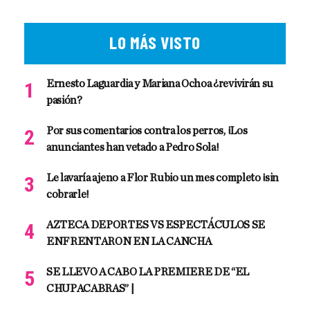
LO MÁS VISTO
Ernesto Laguardia y Mariana Ochoa ¿revivirán su
pasión?
Por sus comentarios contra los perros, ¡Los
anunciantes han vetado a Pedro Sola!
Le lavaría ajeno a Flor Rubio un mes completo ¡sin
cobrarle!
AZTECA DEPORTES VS ESPECTÁCULOS SE
ENFRENTARON EN LA CANCHA
SE LLEVO A CABO LA PREMIERE DE “EL
CHUPACABRAS” |