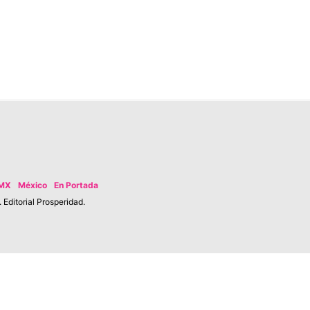
MX
México
En Portada
Editorial Prosperidad.