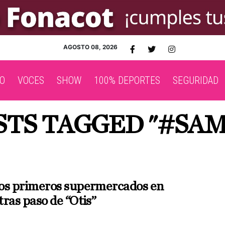
AGOSTO 08, 2026
O
VOCES
SHOW
100% DEPORTES
SEGURIDAD
STS TAGGED "#SA
os primeros supermercados en
ras paso de “Otis”