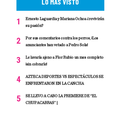
LO MÁS VISTO
Ernesto Laguardia y Mariana Ochoa ¿revivirán
su pasión?
Por sus comentarios contra los perros, ¡Los
anunciantes han vetado a Pedro Sola!
Le lavaría ajeno a Flor Rubio un mes completo
¡sin cobrarle!
AZTECA DEPORTES VS ESPECTÁCULOS SE
ENFRENTARON EN LA CANCHA
SE LLEVO A CABO LA PREMIERE DE “EL
CHUPACABRAS” |