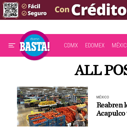
CDMX
EDOMEX
MÉXIC
ALL PO
MÉXICO
Reabren l
Acapulco t