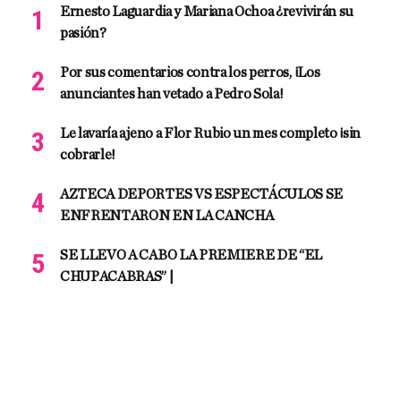
Ernesto Laguardia y Mariana Ochoa ¿revivirán su
pasión?
Por sus comentarios contra los perros, ¡Los
anunciantes han vetado a Pedro Sola!
Le lavaría ajeno a Flor Rubio un mes completo ¡sin
cobrarle!
AZTECA DEPORTES VS ESPECTÁCULOS SE
ENFRENTARON EN LA CANCHA
SE LLEVO A CABO LA PREMIERE DE “EL
CHUPACABRAS” |