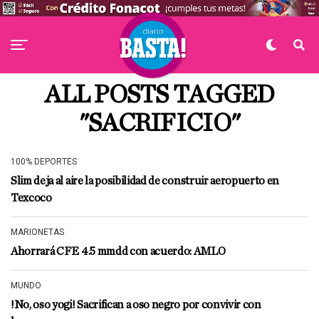
ALL POSTS TAGGED
"SACRIFICIO"
100% DEPORTES
Slim deja al aire la posibilidad de construir aeropuerto en
Texcoco
MARIONETAS
Ahorrará CFE 4.5 mmdd con acuerdo: AMLO
MUNDO
!No, oso yogi! Sacrifican a oso negro por convivir con