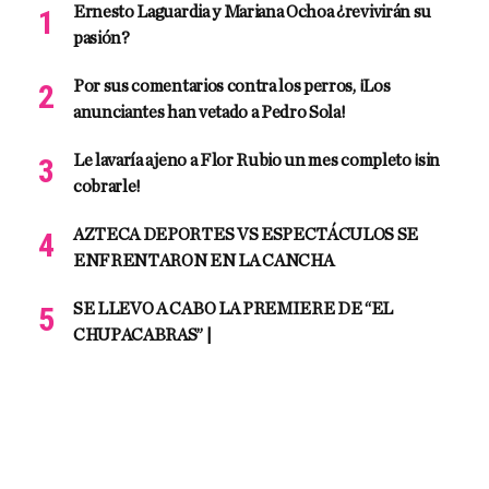
Ernesto Laguardia y Mariana Ochoa ¿revivirán su
pasión?
Por sus comentarios contra los perros, ¡Los
anunciantes han vetado a Pedro Sola!
Le lavaría ajeno a Flor Rubio un mes completo ¡sin
cobrarle!
AZTECA DEPORTES VS ESPECTÁCULOS SE
ENFRENTARON EN LA CANCHA
SE LLEVO A CABO LA PREMIERE DE “EL
CHUPACABRAS” |