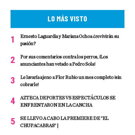
LO MÁS VISTO
Ernesto Laguardia y Mariana Ochoa ¿revivirán su
pasión?
Por sus comentarios contra los perros, ¡Los
anunciantes han vetado a Pedro Sola!
Le lavaría ajeno a Flor Rubio un mes completo ¡sin
cobrarle!
AZTECA DEPORTES VS ESPECTÁCULOS SE
ENFRENTARON EN LA CANCHA
SE LLEVO A CABO LA PREMIERE DE “EL
CHUPACABRAS” |