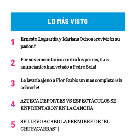
LO MÁS VISTO
Ernesto Laguardia y Mariana Ochoa ¿revivirán su
pasión?
Por sus comentarios contra los perros, ¡Los
anunciantes han vetado a Pedro Sola!
Le lavaría ajeno a Flor Rubio un mes completo ¡sin
cobrarle!
AZTECA DEPORTES VS ESPECTÁCULOS SE
ENFRENTARON EN LA CANCHA
SE LLEVO A CABO LA PREMIERE DE “EL
CHUPACABRAS” |