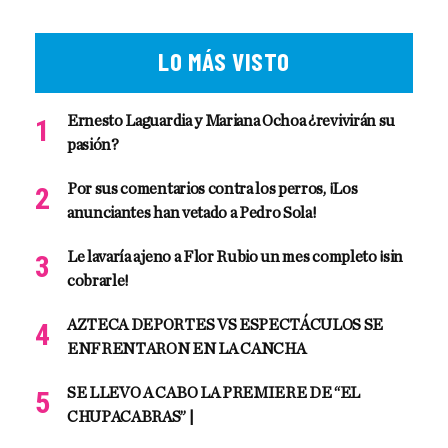
LO MÁS VISTO
Ernesto Laguardia y Mariana Ochoa ¿revivirán su
pasión?
Por sus comentarios contra los perros, ¡Los
anunciantes han vetado a Pedro Sola!
Le lavaría ajeno a Flor Rubio un mes completo ¡sin
cobrarle!
AZTECA DEPORTES VS ESPECTÁCULOS SE
ENFRENTARON EN LA CANCHA
SE LLEVO A CABO LA PREMIERE DE “EL
CHUPACABRAS” |