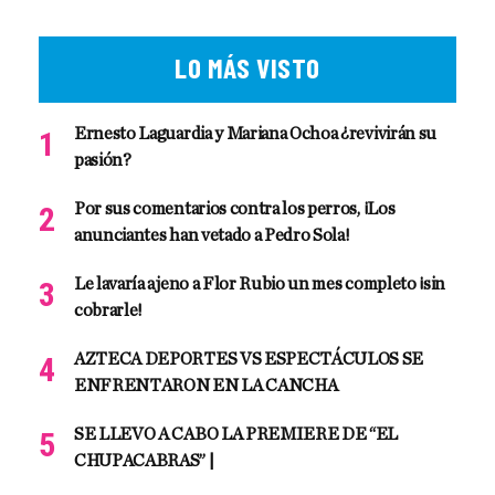
LO MÁS VISTO
Ernesto Laguardia y Mariana Ochoa ¿revivirán su
pasión?
Por sus comentarios contra los perros, ¡Los
anunciantes han vetado a Pedro Sola!
Le lavaría ajeno a Flor Rubio un mes completo ¡sin
cobrarle!
AZTECA DEPORTES VS ESPECTÁCULOS SE
ENFRENTARON EN LA CANCHA
SE LLEVO A CABO LA PREMIERE DE “EL
CHUPACABRAS” |