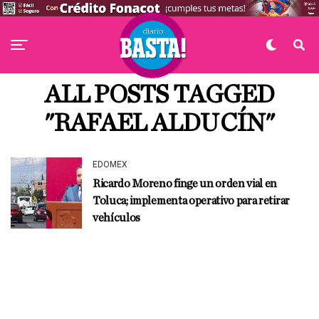
ALL POSTS TAGGED
"RAFAEL ALDUCÍN"
EDOMEX
Ricardo Moreno finge un orden vial en
Toluca; implementa operativo para retirar
vehículos