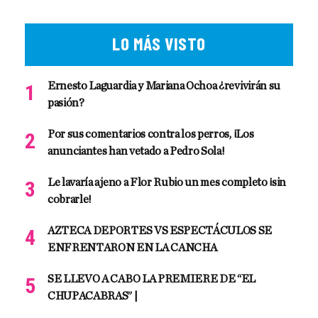
LO MÁS VISTO
Ernesto Laguardia y Mariana Ochoa ¿revivirán su
pasión?
Por sus comentarios contra los perros, ¡Los
anunciantes han vetado a Pedro Sola!
Le lavaría ajeno a Flor Rubio un mes completo ¡sin
cobrarle!
AZTECA DEPORTES VS ESPECTÁCULOS SE
ENFRENTARON EN LA CANCHA
SE LLEVO A CABO LA PREMIERE DE “EL
CHUPACABRAS” |