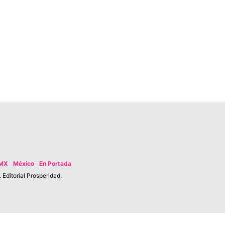
MX
México
En Portada
Editorial Prosperidad.