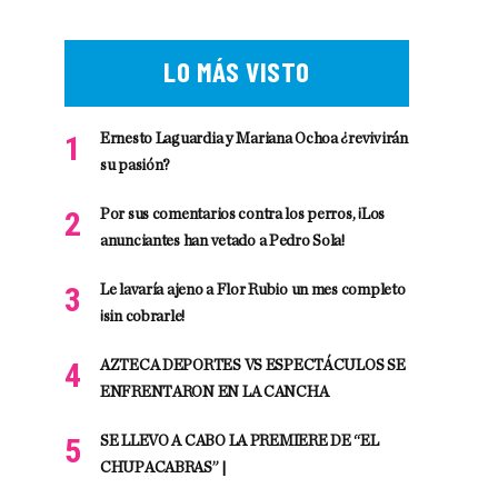
LO MÁS VISTO
Ernesto Laguardia y Mariana Ochoa ¿revivirán
su pasión?
Por sus comentarios contra los perros, ¡Los
anunciantes han vetado a Pedro Sola!
Le lavaría ajeno a Flor Rubio un mes completo
¡sin cobrarle!
AZTECA DEPORTES VS ESPECTÁCULOS SE
ENFRENTARON EN LA CANCHA
SE LLEVO A CABO LA PREMIERE DE “EL
CHUPACABRAS” |