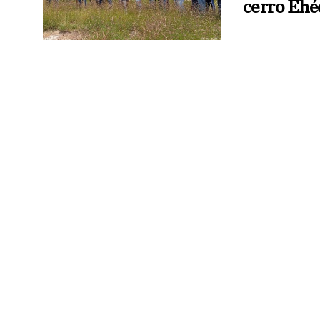
cerro Ehé