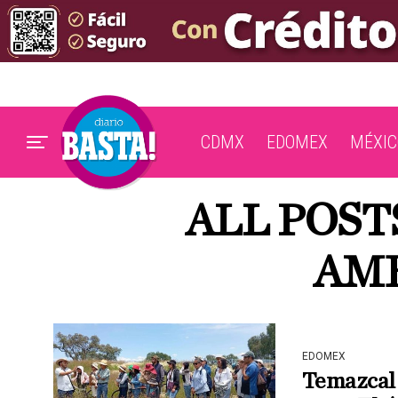
CDMX
EDOMEX
MÉXIC
ALL POST
AMB
EDOMEX
Temazcal 