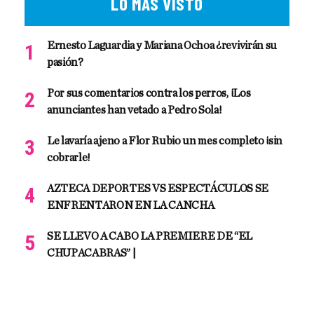
LO MÁS VISTO
Ernesto Laguardia y Mariana Ochoa ¿revivirán su
pasión?
Por sus comentarios contra los perros, ¡Los
anunciantes han vetado a Pedro Sola!
Le lavaría ajeno a Flor Rubio un mes completo ¡sin
cobrarle!
AZTECA DEPORTES VS ESPECTÁCULOS SE
ENFRENTARON EN LA CANCHA
SE LLEVO A CABO LA PREMIERE DE “EL
CHUPACABRAS” |